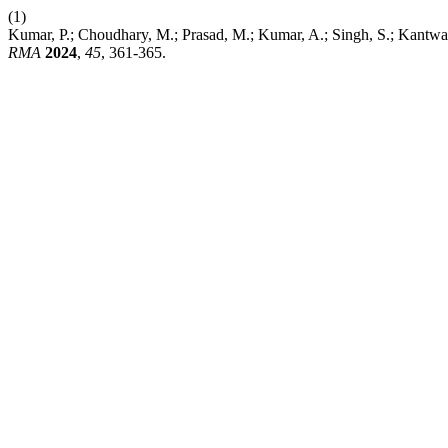
(1)
Kumar, P.; Choudhary, M.; Prasad, M.; Kumar, A.; Singh, S.; Kantwa, 
RMA
2024
,
45
, 361-365.