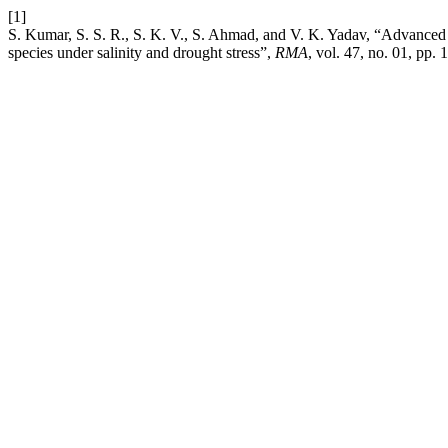
[1]
S. Kumar, S. S. R., S. K. V., S. Ahmad, and V. K. Yadav, “Advanced 
species under salinity and drought stress”,
RMA
, vol. 47, no. 01, pp.